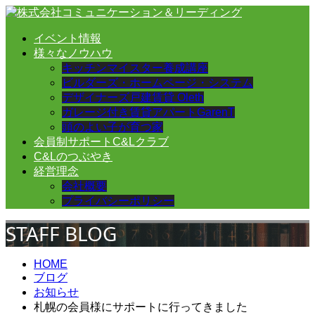
イベント情報
様々なノウハウ
キッチンマイスター養成講座
ビルダーズ・ホームページ・システム
デザイナーズ戸建賃貸 Oleth
ガレージ付き賃貸アパートGarenT
頭のよい子が育つ家
会員制サポートC&Lクラブ
C&Lのつぶやき
経営理念
会社概要
プライバシーポリシー
STAFF BLOG
HOME
ブログ
お知らせ
札幌の会員様にサポートに行ってきました