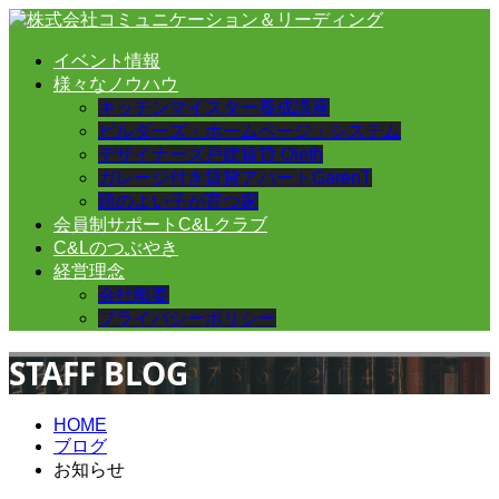
イベント情報
様々なノウハウ
キッチンマイスター養成講座
ビルダーズ・ホームページ・システム
デザイナーズ戸建賃貸 Oleth
ガレージ付き賃貸アパートGarenT
頭のよい子が育つ家
会員制サポートC&Lクラブ
C&Lのつぶやき
経営理念
会社概要
プライバシーポリシー
STAFF BLOG
HOME
ブログ
お知らせ