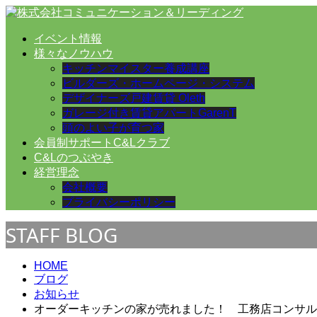
イベント情報
様々なノウハウ
キッチンマイスター養成講座
ビルダーズ・ホームページ・システム
デザイナーズ戸建賃貸 Oleth
ガレージ付き賃貸アパートGarenT
頭のよい子が育つ家
会員制サポートC&Lクラブ
C&Lのつぶやき
経営理念
会社概要
プライバシーポリシー
STAFF BLOG
HOME
ブログ
お知らせ
オーダーキッチンの家が売れました！ 工務店コンサル