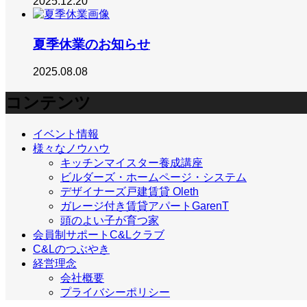
2025.12.20
夏季休業のお知らせ
2025.08.08
コンテンツ
イベント情報
様々なノウハウ
キッチンマイスター養成講座
ビルダーズ・ホームページ・システム
デザイナーズ戸建賃貸 Oleth
ガレージ付き賃貸アパートGarenT
頭のよい子が育つ家
会員制サポートC&Lクラブ
C&Lのつぶやき
経営理念
会社概要
プライバシーポリシー