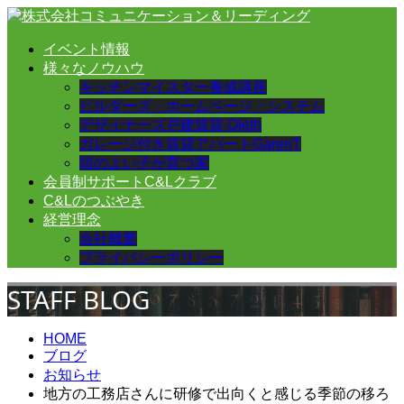
イベント情報
様々なノウハウ
キッチンマイスター養成講座
ビルダーズ・ホームページ・システム
デザイナーズ戸建賃貸 Oleth
ガレージ付き賃貸アパートGarenT
頭のよい子が育つ家
会員制サポートC&Lクラブ
C&Lのつぶやき
経営理念
会社概要
プライバシーポリシー
STAFF BLOG
HOME
ブログ
お知らせ
地方の工務店さんに研修で出向くと感じる季節の移ろ