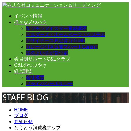
イベント情報
様々なノウハウ
キッチンマイスター養成講座
ビルダーズ・ホームページ・システム
デザイナーズ戸建賃貸 Oleth
ガレージ付き賃貸アパートGarenT
頭のよい子が育つ家
会員制サポートC&Lクラブ
C&Lのつぶやき
経営理念
会社概要
プライバシーポリシー
STAFF BLOG
HOME
ブログ
お知らせ
とうとう消費税アップ