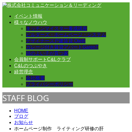
イベント情報
様々なノウハウ
キッチンマイスター養成講座
ビルダーズ・ホームページ・システム
デザイナーズ戸建賃貸 Oleth
ガレージ付き賃貸アパートGarenT
頭のよい子が育つ家
会員制サポートC&Lクラブ
C&Lのつぶやき
経営理念
会社概要
プライバシーポリシー
STAFF BLOG
HOME
ブログ
お知らせ
ホームページ制作 ライティング研修の肝