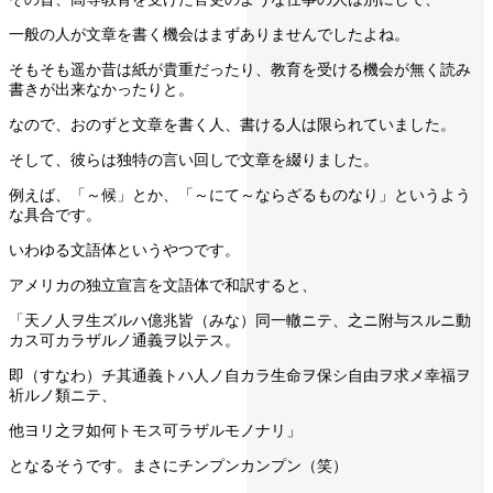
一般の人が文章を書く機会はまずありませんでしたよね。
そもそも遥か昔は紙が貴重だったり、教育を受ける機会が無く読み
書きが出来なかったりと。
なので、おのずと文章を書く人、書ける人は限られていました。
そして、彼らは独特の言い回しで文章を綴りました。
例えば、「～候」とか、「～にて～ならざるものなり」というよう
な具合です。
いわゆる文語体というやつです。
アメリカの独立宣言を文語体で和訳すると、
「天ノ人ヲ生ズルハ億兆皆（みな）同一轍ニテ、之ニ附与スルニ動
カス可カラザルノ通義ヲ以テス。
即（すなわ）チ其通義トハ人ノ自カラ生命ヲ保シ自由ヲ求メ幸福ヲ
祈ルノ類ニテ、
他ヨリ之ヲ如何トモス可ラザルモノナリ」
となるそうです。まさにチンプンカンプン（笑）