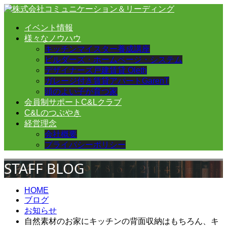
イベント情報
様々なノウハウ
キッチンマイスター養成講座
ビルダーズ・ホームページ・システム
デザイナーズ戸建賃貸 Oleth
ガレージ付き賃貸アパートGarenT
頭のよい子が育つ家
会員制サポートC&Lクラブ
C&Lのつぶやき
経営理念
会社概要
プライバシーポリシー
STAFF BLOG
HOME
ブログ
お知らせ
自然素材のお家にキッチンの背面収納はもちろん、キ