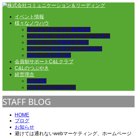
イベント情報
様々なノウハウ
キッチンマイスター養成講座
ビルダーズ・ホームページ・システム
デザイナーズ戸建賃貸 Oleth
ガレージ付き賃貸アパートGarenT
頭のよい子が育つ家
会員制サポートC&Lクラブ
C&Lのつぶやき
経営理念
会社概要
プライバシーポリシー
STAFF BLOG
HOME
ブログ
お知らせ
避けては通れないwebマーケティング、ホームページ