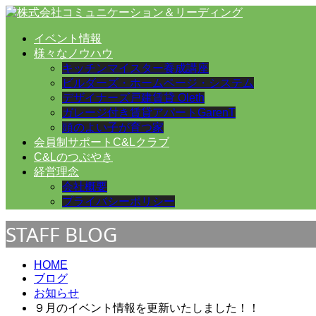
イベント情報
様々なノウハウ
キッチンマイスター養成講座
ビルダーズ・ホームページ・システム
デザイナーズ戸建賃貸 Oleth
ガレージ付き賃貸アパートGarenT
頭のよい子が育つ家
会員制サポートC&Lクラブ
C&Lのつぶやき
経営理念
会社概要
プライバシーポリシー
STAFF BLOG
HOME
ブログ
お知らせ
９月のイベント情報を更新いたしました！！