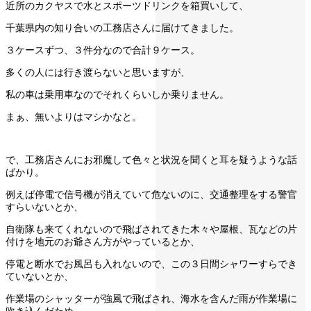
近所のカクヤスで水とスポーツドリンクを箱買いして、
千葉県内の知り合いの工務店さんに届けてきました。
３ケースずつ、３件分なので合計９ケース。
多くの人には行き渡らないと思いますが、
私の車は乗用車なのでそれくらいしか乗りません。
まぁ、無いよりはマシかなと。
で、工務店さんにお邪魔して色々と状況を聞くと耳を疑うような話
ばかり。
例えば停電で信号機が消えていて危ないのに、交通整理をする警官
すらいないとか、
自衛隊も来てくれないので飛ばされてきた木々や屋根、瓦などの片
付けを地元のお爺さん方がやっているとか、
停電と断水でお風呂も入れないので、この３日間シャワーすらでき
ていないとか、
作業場のシャッターが強風で飛ばされ、海水を含んだ雨が作業場に