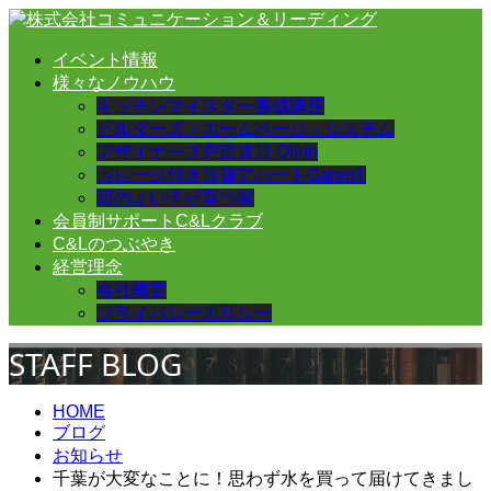
イベント情報
様々なノウハウ
キッチンマイスター養成講座
ビルダーズ・ホームページ・システム
デザイナーズ戸建賃貸 Oleth
ガレージ付き賃貸アパートGarenT
頭のよい子が育つ家
会員制サポートC&Lクラブ
C&Lのつぶやき
経営理念
会社概要
プライバシーポリシー
STAFF BLOG
HOME
ブログ
お知らせ
千葉が大変なことに！思わず水を買って届けてきまし