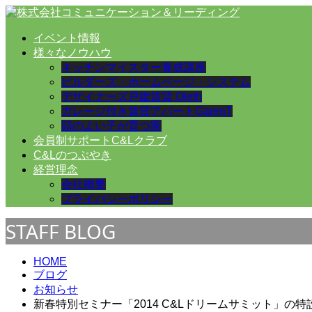
イベント情報
様々なノウハウ
キッチンマイスター養成講座
ビルダーズ・ホームページ・システム
デザイナーズ戸建賃貸 Oleth
ガレージ付き賃貸アパートGarenT
頭のよい子が育つ家
会員制サポートC&Lクラブ
C&Lのつぶやき
経営理念
会社概要
プライバシーポリシー
STAFF BLOG
HOME
ブログ
お知らせ
新春特別セミナー「2014 C&Lドリームサミット」の