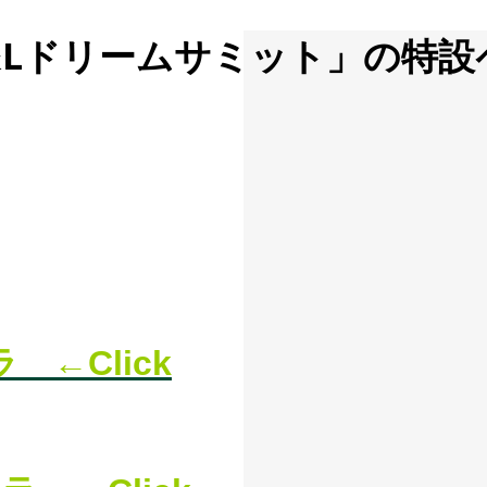
C&Lドリームサミット」の特
 ←Click