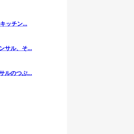
ッチン...
サル、そ...
ルのつぶ...