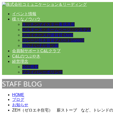
イベント情報
様々なノウハウ
キッチンマイスター養成講座
ビルダーズ・ホームページ・システム
デザイナーズ戸建賃貸 Oleth
ガレージ付き賃貸アパートGarenT
頭のよい子が育つ家
会員制サポートC&Lクラブ
C&Lのつぶやき
経営理念
会社概要
プライバシーポリシー
STAFF BLOG
HOME
ブログ
お知らせ
ZEH（ゼロエネ住宅） 薪ストーブ など、トレンド