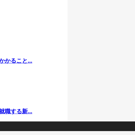
かること...
職する新...