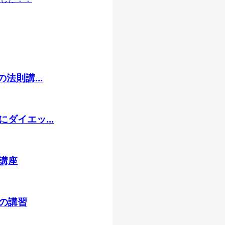
法則講...
ダイエッ...
講座
の講習