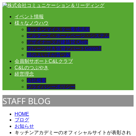
イベント情報
様々なノウハウ
キッチンマイスター養成講座
ビルダーズ・ホームページ・システム
デザイナーズ戸建賃貸 Oleth
ガレージ付き賃貸アパートGarenT
頭のよい子が育つ家
会員制サポートC&Lクラブ
C&Lのつぶやき
経営理念
会社概要
プライバシーポリシー
STAFF BLOG
HOME
ブログ
お知らせ
キッチンアカデミーのオフィシャルサイトが表彰され