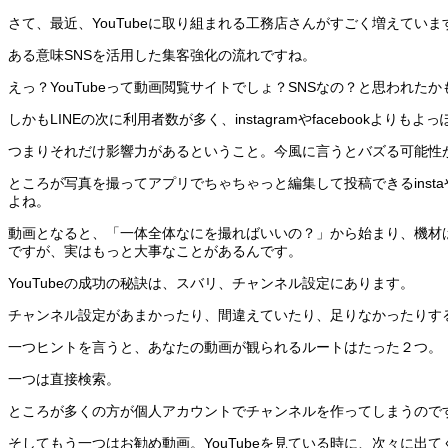
さて、最近、YouTubeに取り組まれる工務店さんがすごく増えていま
ある意味SNSを活用した集客強化の流れですね。
えっ？YouTubeって動画閲覧サイトでしょ？SNSなの？と思われたかも
しかもLINEの次に利用者数が多く、instagramやfacebookより
つまりそれだけ影響力があるということ。今風に言うとバズる可能性
ところが写真を撮ってアプリでちゃちゃっと編集して投稿できるinst
よね。
動画となると、「一体全体なにを撮ればいいの？」から始まり、機材
ですが、実はもっと大事なことがあるんです。
YouTubeの成功の秘訣は、スバリ、チャンネル設定にあります。
チャンネル設定があまかったり、間違えていたり、足りなかったりす
一つヒントを言うと、あなたの動画が観られるルートはたった２つ。
一つは直接検索。
ところが多くの方が個人アカウントでチャンネルを作ってしまうので
そしてもう一つはお勧め動画。YouTubeを見ている時に、次々に出