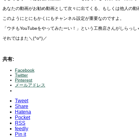
あなたの動画がお勧め動画として次々に出てくる、もしくは他人の動
このようにとにもかくにもチャンネル設定が重要なのですよ。
「ウチもYouTubeをやってみたーい！」という工務店さんがしらっ
それではまた＼(^o^)／
共有:
Facebook
Twitter
Pinterest
メールアドレス
Tweet
Share
Hatena
Pocket
RSS
feedly
Pin it