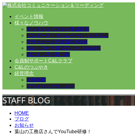
イベント情報
様々なノウハウ
キッチンマイスター養成講座
ビルダーズ・ホームページ・システム
デザイナーズ戸建賃貸 Oleth
ガレージ付き賃貸アパートGarenT
頭のよい子が育つ家
会員制サポートC&Lクラブ
C&Lのつぶやき
経営理念
会社概要
プライバシーポリシー
STAFF BLOG
HOME
ブログ
お知らせ
葉山の工務店さんでYouTube研修！