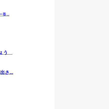
...
しょう
さ...