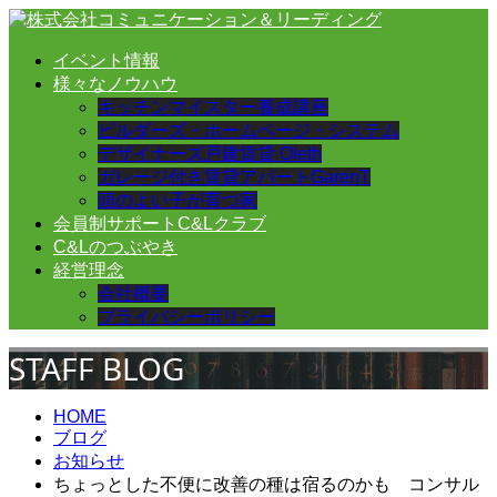
イベント情報
様々なノウハウ
キッチンマイスター養成講座
ビルダーズ・ホームページ・システム
デザイナーズ戸建賃貸 Oleth
ガレージ付き賃貸アパートGarenT
頭のよい子が育つ家
会員制サポートC&Lクラブ
C&Lのつぶやき
経営理念
会社概要
プライバシーポリシー
STAFF BLOG
HOME
ブログ
お知らせ
ちょっとした不便に改善の種は宿るのかも コンサル