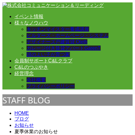
イベント情報
様々なノウハウ
キッチンマイスター養成講座
ビルダーズ・ホームページ・システム
デザイナーズ戸建賃貸 Oleth
ガレージ付き賃貸アパートGarenT
頭のよい子が育つ家
会員制サポートC&Lクラブ
C&Lのつぶやき
経営理念
会社概要
プライバシーポリシー
STAFF BLOG
HOME
ブログ
お知らせ
夏季休業のお知らせ