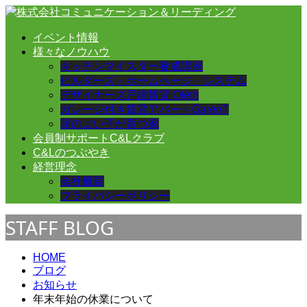
イベント情報
様々なノウハウ
キッチンマイスター養成講座
ビルダーズ・ホームページ・システム
デザイナーズ戸建賃貸 Oleth
ガレージ付き賃貸アパートGarenT
頭のよい子が育つ家
会員制サポートC&Lクラブ
C&Lのつぶやき
経営理念
会社概要
プライバシーポリシー
STAFF BLOG
HOME
ブログ
お知らせ
年末年始の休業について