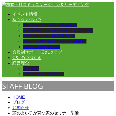
イベント情報
様々なノウハウ
キッチンマイスター養成講座
ビルダーズ・ホームページ・システム
デザイナーズ戸建賃貸 Oleth
ガレージ付き賃貸アパートGarenT
頭のよい子が育つ家
会員制サポートC&Lクラブ
C&Lのつぶやき
経営理念
会社概要
プライバシーポリシー
STAFF BLOG
HOME
ブログ
お知らせ
頭のよい子が育つ家のセミナー準備