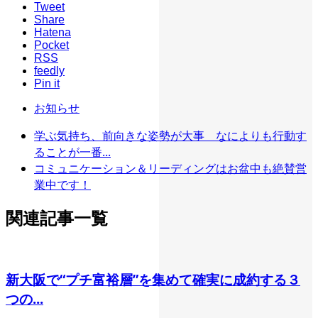
Tweet
Share
Hatena
Pocket
RSS
feedly
Pin it
お知らせ
学ぶ気持ち、前向きな姿勢が大事 なによりも行動す
ることが一番...
コミュニケーション＆リーディングはお盆中も絶賛営
業中です！
関連記事一覧
新大阪で“プチ富裕層”を集めて確実に成約する３
つの...