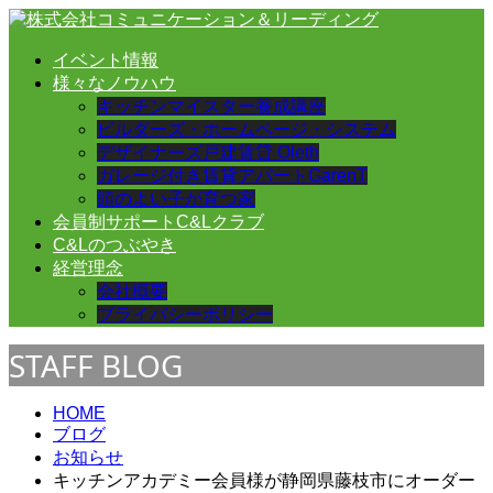
イベント情報
様々なノウハウ
キッチンマイスター養成講座
ビルダーズ・ホームページ・システム
デザイナーズ戸建賃貸 Oleth
ガレージ付き賃貸アパートGarenT
頭のよい子が育つ家
会員制サポートC&Lクラブ
C&Lのつぶやき
経営理念
会社概要
プライバシーポリシー
STAFF BLOG
HOME
ブログ
お知らせ
キッチンアカデミー会員様が静岡県藤枝市にオーダー