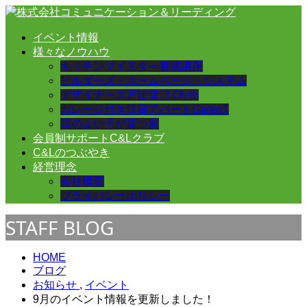
イベント情報
様々なノウハウ
キッチンマイスター養成講座
ビルダーズ・ホームページ・システム
デザイナーズ戸建賃貸 Oleth
ガレージ付き賃貸アパートGarenT
頭のよい子が育つ家
会員制サポートC&Lクラブ
C&Lのつぶやき
経営理念
会社概要
プライバシーポリシー
STAFF BLOG
HOME
ブログ
お知らせ
,
イベント
9月のイベント情報を更新しました！