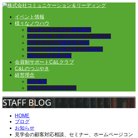
イベント情報
様々なノウハウ
キッチンマイスター養成講座
ビルダーズ・ホームページ・システム
デザイナーズ戸建賃貸 Oleth
ガレージ付き賃貸アパートGarenT
頭のよい子が育つ家
会員制サポートC&Lクラブ
C&Lのつぶやき
経営理念
会社概要
プライバシーポリシー
STAFF BLOG
HOME
ブログ
お知らせ
見学会の顧客対応相談、セミナー、ホームページコン