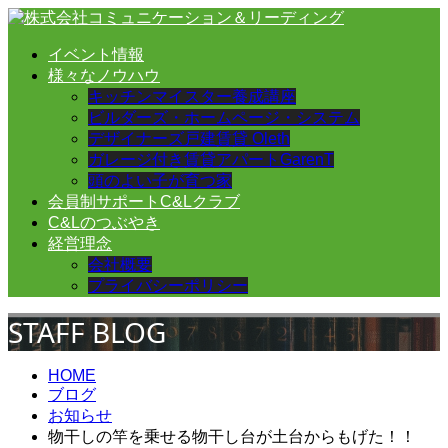
イベント情報
様々なノウハウ
キッチンマイスター養成講座
ビルダーズ・ホームページ・システム
デザイナーズ戸建賃貸 Oleth
ガレージ付き賃貸アパートGarenT
頭のよい子が育つ家
会員制サポートC&Lクラブ
C&Lのつぶやき
経営理念
会社概要
プライバシーポリシー
STAFF BLOG
HOME
ブログ
お知らせ
物干しの竿を乗せる物干し台が土台からもげた！！