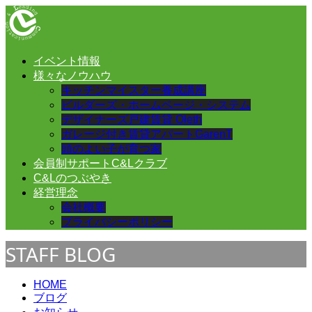
イベント情報
様々なノウハウ
キッチンマイスター養成講座
ビルダーズ・ホームページ・システム
デザイナーズ戸建賃貸 Oleth
ガレージ付き賃貸アパートGarenT
頭のよい子が育つ家
会員制サポートC&Lクラブ
C&Lのつぶやき
経営理念
会社概要
プライバシーポリシー
STAFF BLOG
HOME
ブログ