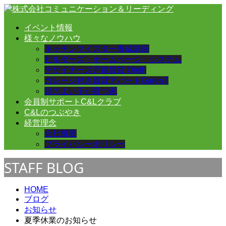
イベント情報
様々なノウハウ
キッチンマイスター養成講座
ビルダーズ・ホームページ・システム
デザイナーズ戸建賃貸 Oleth
ガレージ付き賃貸アパートGarenT
頭のよい子が育つ家
会員制サポートC&Lクラブ
C&Lのつぶやき
経営理念
会社概要
プライバシーポリシー
STAFF BLOG
HOME
ブログ
お知らせ
夏季休業のお知らせ