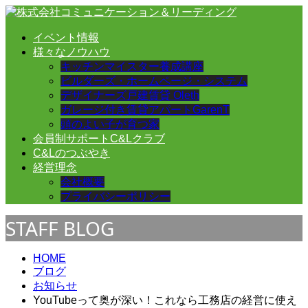
イベント情報
様々なノウハウ
キッチンマイスター養成講座
ビルダーズ・ホームページ・システム
デザイナーズ戸建賃貸 Oleth
ガレージ付き賃貸アパートGarenT
頭のよい子が育つ家
会員制サポートC&Lクラブ
C&Lのつぶやき
経営理念
会社概要
プライバシーポリシー
STAFF BLOG
HOME
ブログ
お知らせ
YouTubeって奥が深い！これなら工務店の経営に使え