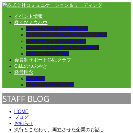
イベント情報
様々なノウハウ
キッチンマイスター養成講座
ビルダーズ・ホームページ・システム
デザイナーズ戸建賃貸 Oleth
ガレージ付き賃貸アパートGarenT
頭のよい子が育つ家
会員制サポートC&Lクラブ
C&Lのつぶやき
経営理念
会社概要
プライバシーポリシー
STAFF BLOG
HOME
ブログ
お知らせ
流行とこだわり、両立させた企業のお話し