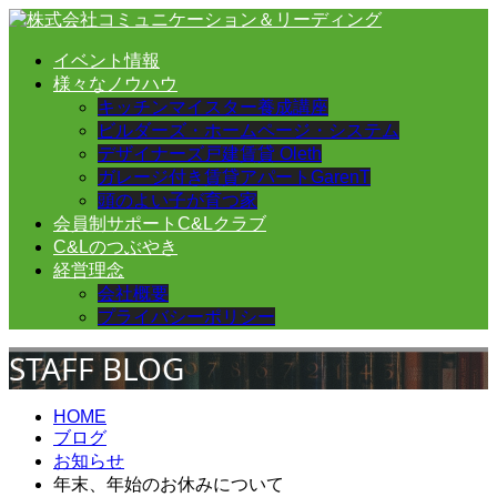
イベント情報
様々なノウハウ
キッチンマイスター養成講座
ビルダーズ・ホームページ・システム
デザイナーズ戸建賃貸 Oleth
ガレージ付き賃貸アパートGarenT
頭のよい子が育つ家
会員制サポートC&Lクラブ
C&Lのつぶやき
経営理念
会社概要
プライバシーポリシー
STAFF BLOG
HOME
ブログ
お知らせ
年末、年始のお休みについて