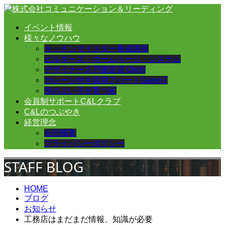
イベント情報
様々なノウハウ
キッチンマイスター養成講座
ビルダーズ・ホームページ・システム
デザイナーズ戸建賃貸 Oleth
ガレージ付き賃貸アパートGarenT
頭のよい子が育つ家
会員制サポートC&Lクラブ
C&Lのつぶやき
経営理念
会社概要
プライバシーポリシー
STAFF BLOG
HOME
ブログ
お知らせ
工務店はまだまだ情報、知識が必要