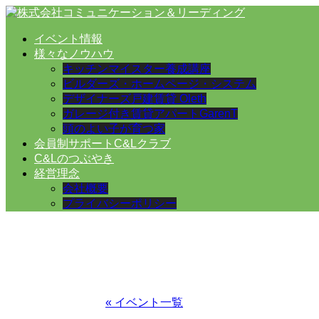
イベント情報
様々なノウハウ
キッチンマイスター養成講座
ビルダーズ・ホームページ・システム
デザイナーズ戸建賃貸 Oleth
ガレージ付き賃貸アパートGarenT
頭のよい子が育つ家
会員制サポートC&Lクラブ
C&Lのつぶやき
経営理念
会社概要
プライバシーポリシー
« イベント一覧