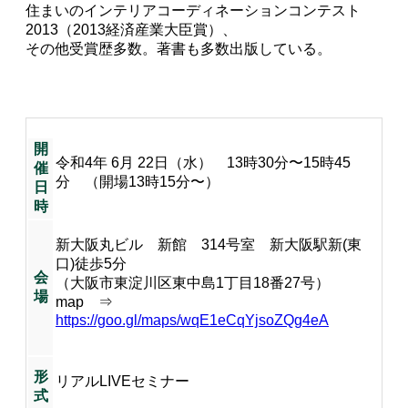
住まいのインテリアコーディネーションコンテスト
2013（2013経済産業大臣賞）、
その他受賞歴多数。著書も多数出版している。
開
令和4年 6月 22日（水） 13時30分〜15時45
催
分 （開場13時15分〜）
日
時
新大阪丸ビル 新館 314号室 新大阪駅新(東
口)徒歩5分
会
（大阪市東淀川区東中島1丁目18番27号）
場
map ⇒
https://goo.gl/maps/wqE1eCqYjsoZQg4eA
形
リアルLIVEセミナー
式