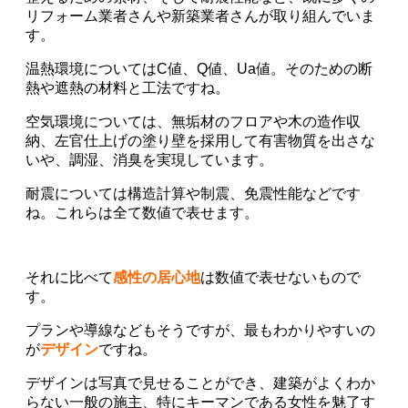
リフォーム業者さんや新築業者さんが取り組んでいま
す。
温熱環境についてはC値、Q値、Ua値。そのための断
熱や遮熱の材料と工法ですね。
空気環境については、無垢材のフロアや木の造作収
納、左官仕上げの塗り壁を採用して有害物質を出さな
いや、調湿、消臭を実現しています。
耐震については構造計算や制震、免震性能などです
ね。これらは全て数値で表せます。
それに比べて
感性の居心地
は数値で表せないもので
す。
プランや導線などもそうですが、最もわかりやすいの
が
デザイン
ですね。
デザインは写真で見せることができ、建築がよくわか
らない一般の施主、特にキーマンである女性を魅了す