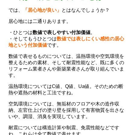
では、
「居心地が良い」
とはなんでしょうか？
居心地には二通りあります。
・ひとつは
数値で表しやすい付加価値
。
・そしてもうひとつは
数値では表しにくい感性の居心
地という付加価値
です。
数値で表せるものについては、温熱環境や空気環境を
整えるための素材、そして耐震性能など、既に多くの
リフォーム業者さんや新築業者さんが取り組んでいま
す。
温熱環境についてはC値、Q値、Ua値。そのための断
熱や遮熱の材料と工法ですね。
空気環境については、無垢材のフロアや木の造作収
納、左官仕上げの塗り壁を採用して有害物質を出さな
いや、調湿、消臭を実現しています。
耐震については構造計算や制震、免震性能などです
ね。これらは全て数値で表せます。