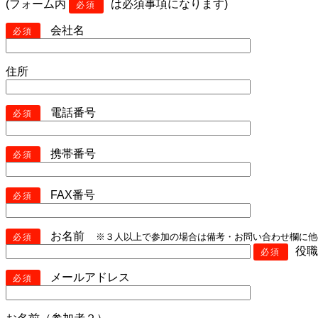
(フォーム内
は必須事項になります)
必須
会社名
必須
住所
電話番号
必須
携帯番号
必須
FAX番号
必須
お名前
※３人以上で参加の場合は備考・お問い合わせ欄に他
必須
役
必須
メールアドレス
必須