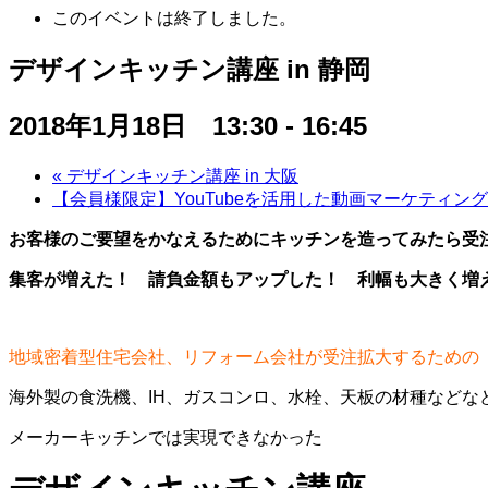
このイベントは終了しました。
デザインキッチン講座 in 静岡
2018年1月18日 13:30
-
16:45
«
デザインキッチン講座 in 大阪
【会員様限定】YouTubeを活用した動画マーケティン
お客
様
のご要望を
かなえるため
にキッチンを造ってみたら受
集客が
増えた！ 請負金額もアップした！ 利幅も大きく増
地域密着型住宅会社、リフォーム会社が受注拡大するための
海外製の食洗機、IH、ガスコンロ、水栓、天板の材種などな
メーカーキッチンでは実現できなかった