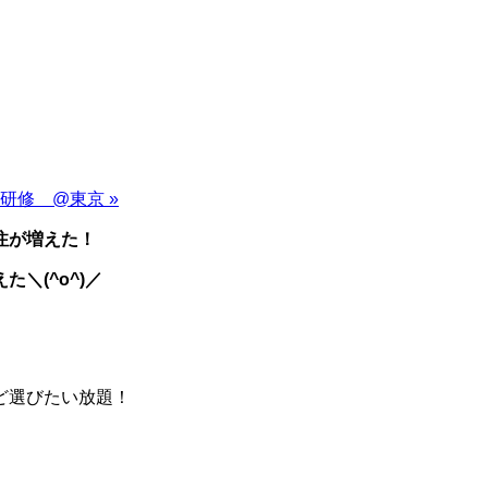
グ研修 @東京
»
注が増えた！
えた＼
(^o^)
／
ど選びたい放題！