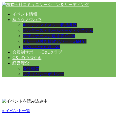
イベント情報
様々なノウハウ
キッチンマイスター養成講座
ビルダーズ・ホームページ・システム
デザイナーズ戸建賃貸 Oleth
ガレージ付き賃貸アパートGarenT
頭のよい子が育つ家
会員制サポートC&Lクラブ
C&Lのつぶやき
経営理念
会社概要
プライバシーポリシー
« イベント一覧